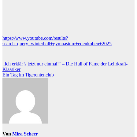
https://www.youtube.com/results?
search_query=winterball+gymnasium+edenkoben+2025
Beitragsnavigation
„Ich erklär’s jetzt nur einmal!“ – Die Hall of Fame der Lehrkraft-
Klassiker
Ein Tag im Tigerentenclub
Von
Mira Scheer